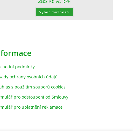
285
Kč
vč. DPH
Výběr možností
nformace
chodní podmínky
sady ochrany osobních údajů
uhlas s použitím souborů cookies
rmulář pro odstoupení od Smlouvy
rmulář pro uplatnění reklamace