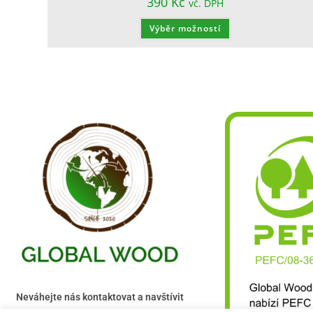
390
Kč
vč. DPH
Výběr možností
Neváhejte nás kontaktovat a navštívit