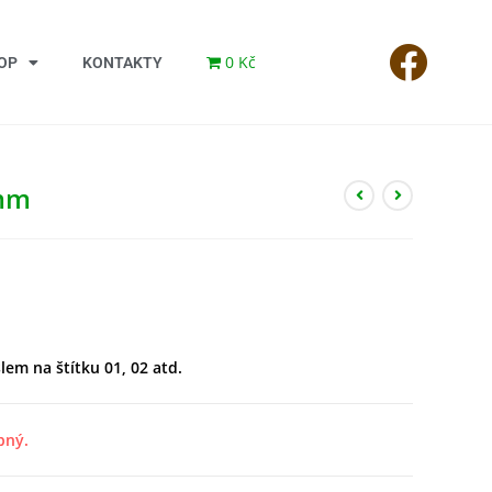
0 Kč
OP
KONTAKTY
 mm
lem na štítku 01, 02 atd.
pný.