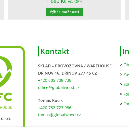
1 680
Kč
vč. DPH
Výběr možností
Kontakt
I
>
Ob
SKLAD – PROVOZOVNA / WAREHOUSE
DŘÍNOV 16, DŘÍNOV 277 45 CZ
>
Zá
+420 605 708 738
>
So
office@globalwood.cz
>
Fo
Tomáš Kočik
>
Fo
+420 732 723 936
tomas@globalwood.cz