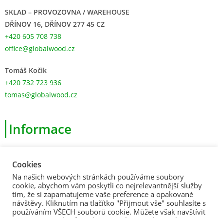
SKLAD – PROVOZOVNA / WAREHOUSE
DŘÍNOV 16, DŘÍNOV 277 45 CZ
+420 605 708 738
office@globalwood.cz
Tomáš Kočik
+420 732 723 936
tomas@globalwood.cz
Informace
>
Obchodní podmínky
Cookies
>
Zásady ochrany osobních údajů
Na našich webových stránkách používáme soubory
>
Souhlas s použitím souborů cookies
cookie, abychom vám poskytli co nejrelevantnější služby
tím, že si zapamatujeme vaše preference a opakované
>
Formulář pro odstoupení od Smlouvy
návštěvy. Kliknutím na tlačítko "Přijmout vše" souhlasíte s
používáním VŠECH souborů cookie. Můžete však navštívit
>
Formulář pro uplatnění reklamace