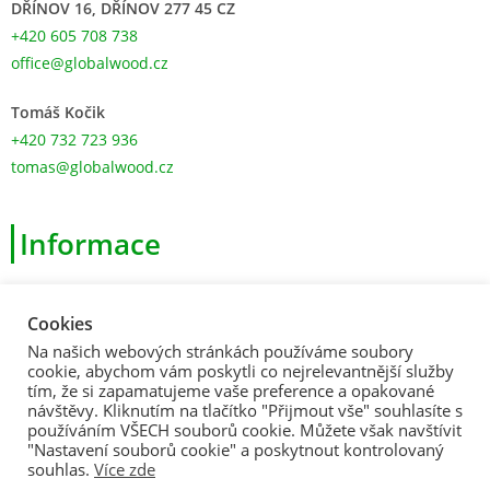
DŘÍNOV 16, DŘÍNOV 277 45 CZ
+420 605 708 738
office@globalwood.cz
Tomáš Kočik
+420 732 723 936
tomas@globalwood.cz
Informace
>
Obchodní podmínky
Cookies
>
Zásady ochrany osobních údajů
Na našich webových stránkách používáme soubory
>
Souhlas s použitím souborů cookies
cookie, abychom vám poskytli co nejrelevantnější služby
tím, že si zapamatujeme vaše preference a opakované
>
Formulář pro odstoupení od Smlouvy
návštěvy. Kliknutím na tlačítko "Přijmout vše" souhlasíte s
používáním VŠECH souborů cookie. Můžete však navštívit
>
Formulář pro uplatnění reklamace
"Nastavení souborů cookie" a poskytnout kontrolovaný
souhlas.
Více zde
© 2026 Global Wood