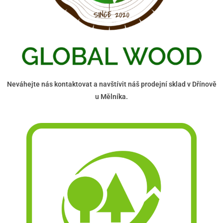
Neváhejte nás kontaktovat a navštívit náš prodejní sklad v Dřínově
u Mělníka.