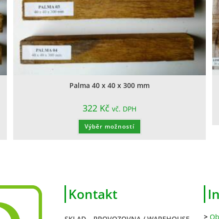
Palma 40 x 40 x 300 mm
322
Kč
vč. DPH
Výběr možností
Kontakt
I
>
Ob
SKLAD – PROVOZOVNA / WAREHOUSE