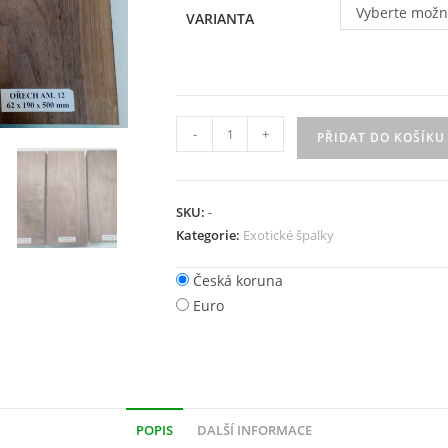
Vyberte možn
VARIANTA
-
+
PŘIDAT DO KOŠÍKU
SKU:
-
Kategorie:
Exotické špalky
Česká koruna
Euro
POPIS
DALŠÍ INFORMACE