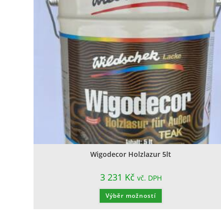
Wigodecor Holzlazur 5lt
3 231
Kč
vč. DPH
Výběr možností