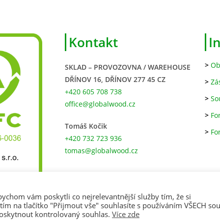
Kontakt
I
>
Ob
SKLAD – PROVOZOVNA / WAREHOUSE
DŘÍNOV 16, DŘÍNOV 277 45 CZ
>
Zá
+420 605 708 738
>
So
office@globalwood.cz
>
Fo
Tomáš Kočik
>
Fo
+420 732 723 936
tomas@globalwood.cz
chom vám poskytli co nejrelevantnější služby tím, že si
ím na tlačítko "Přijmout vše" souhlasíte s používáním VŠECH so
poskytnout kontrolovaný souhlas.
Více zde
© 2026 Global Wood