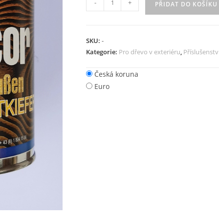
-
+
PŘIDAT DO KOŠÍKU
SKU:
-
Kategorie:
Pro dřevo v exteriéru
,
Příslušenstv
Česká koruna
Euro